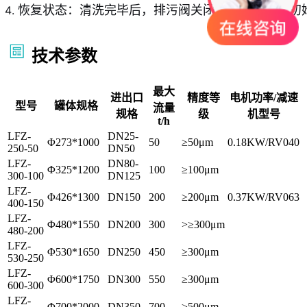
恢复状态：清洗完毕后，排污阀关闭，设备恢复到初
技术参数
最大
进出口
精度等
电机功率/减速
型号
罐体规格
流量
规格
级
机型号
t/h
LFZ-
DN25-
Φ273*1000
50
≥50μm
0.18KW/RV040
250-50
DN50
LFZ-
DN80-
Φ325*1200
100
≥100μm
300-100
DN125
LFZ-
Φ426*1300
DN150
200
≥200μm
0.37KW/RV063
400-150
LFZ-
Φ480*1550
DN200
300
>≥300μm
480-200
LFZ-
Φ530*1650
DN250
450
≥300μm
530-250
LFZ-
Φ600*1750
DN300
550
≥300μm
600-300
LFZ-
Φ700*2000
DN350
700
≥500μm