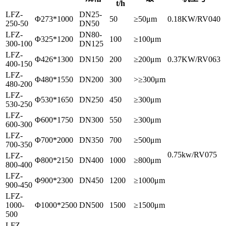
t/h
LFZ-
DN25-
Φ273*1000
50
≥50μm
0.18KW/RV040
250-50
DN50
LFZ-
DN80-
Φ325*1200
100
≥100μm
300-100
DN125
LFZ-
Φ426*1300
DN150
200
≥200μm
0.37KW/RV063
400-150
LFZ-
Φ480*1550
DN200
300
>≥300μm
480-200
LFZ-
Φ530*1650
DN250
450
≥300μm
530-250
LFZ-
Φ600*1750
DN300
550
≥300μm
600-300
LFZ-
Φ700*2000
DN350
700
≥500μm
700-350
0.75kw/RV075
LFZ-
Φ800*2150
DN400
1000
≥800μm
800-400
LFZ-
Φ900*2300
DN450
1200
≥1000μm
900-450
LFZ-
1000-
Φ1000*2500
DN500
1500
≥1500μm
500
LFZ-