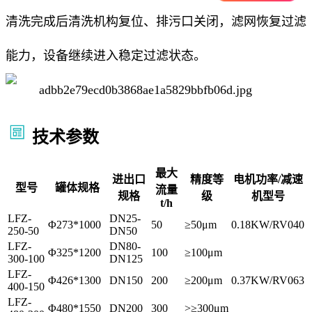
清洗完成后清洗机构复位、排污口关闭，滤网恢复过滤
能力，设备继续进入稳定过滤状态。
技术参数
最大
进出口
精度等
电机功率/减速
型号
罐体规格
流量
规格
级
机型号
t/h
LFZ-
DN25-
Φ273*1000
50
≥50μm
0.18KW/RV040
250-50
DN50
LFZ-
DN80-
Φ325*1200
100
≥100μm
300-100
DN125
LFZ-
Φ426*1300
DN150
200
≥200μm
0.37KW/RV063
400-150
LFZ-
Φ480*1550
DN200
300
>≥300μm