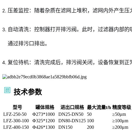
压差监控：随着杂质在滤网上堆积，滤网内外产生压力
自动清洗：控制器打开排污阀。此时，过滤器内部的
通过排污口排出。
复位待机：清洗完成后，排污阀关闭，设备恢复到正
技术参数
型号
罐体规格
进出口规格
最大流量t/h
精度等级
LFZ-250-50
Φ273*1000
DN25-DN50
50
≥50μm
LFZ-300-100
Φ325*1200
DN80-DN125
100
≥100μm
LFZ-400-150
Φ426*1300
DN150
200
≥200μm