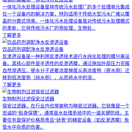
一体化污水处理设备是将传统污水处理厂的多个处理单元集成
在一个设备内的解决方案，特别适用于传统大型污水厂难以覆
盖的分散式场景。一体化污水处理设备是对传统污水处理模式
的革新，它将传统污水厂的预处理、生物处...
了解更多
饮品药剂调配净水反渗透设备
反渗透设备是一种利用反渗透技术进行水纯化处理的膜分离设
备。其核心部件是半透性的反渗透膜，通过施加外部压力克服
自然渗透压，使水分子逆着浓度梯度从高浓度侧（原水侧）迁
移到低浓度侧（纯水侧），从而将水中的溶...
了解更多
生物制剂过滤保安过滤器
保安过滤器，在行业内也常被称为精密过滤器。它就像是一个
忠诚的“贴身保镖”，通常是水处理系统中的一道关键防线，主
要任务是保护价格昂贵且“娇贵”的精密设备（如反渗透膜）免
受水中杂质的伤害。