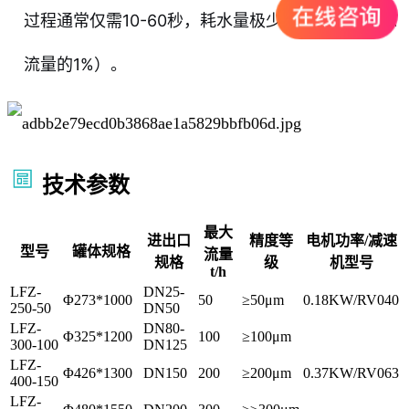
过程通常仅需10-60秒，耗水量极少（通常不超过总
流量的1%）。
技术参数
最大
进出口
精度等
电机功率/减速
型号
罐体规格
流量
规格
级
机型号
t/h
LFZ-
DN25-
Φ273*1000
50
≥50μm
0.18KW/RV040
250-50
DN50
LFZ-
DN80-
Φ325*1200
100
≥100μm
300-100
DN125
LFZ-
Φ426*1300
DN150
200
≥200μm
0.37KW/RV063
400-150
LFZ-