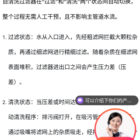
自清洗过滤器在“过滤”和“清洗”两个状态间自动切换，
整个过程无需人工干预，且不影响主管道水流。
过滤状态：水从入口进入，先经粗滤网拦截大颗粒杂
质，再通过细滤网进行精细过滤。随着杂质在细滤网
表面堆积，过滤器进出口之间会产生压力差（压
差）。
可以介绍下你们的产品么
清洗状态：当压差或时间达到预设值时，设备自动启
动清洗程序：排污阀打开，在吸污管内形成低压区，
通过吸嘴将滤网上的杂质吸走，经排污阀排出。整个