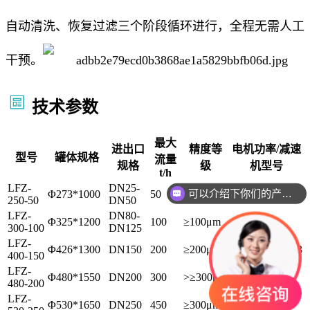
自动清洗、恢复过滤三个阶段循环进行，全程无需人工
干预。
技术参数
最大
进出口
精度等
电机功率/减速
型号
罐体规格
流量
规格
级
机型号
t/h
LFZ-
DN25-
可以介绍下你们的产品么
Φ273*1000
50
≥50μm
0.18KW/RV040
250-50
DN50
LFZ-
DN80-
Φ325*1200
100
≥100μm
300-100
DN125
LFZ-
Φ426*1300
DN150
200
≥200μm
0.37KW/RV063
400-150
LFZ-
Φ480*1550
DN200
300
>≥300μm
480-200
LFZ-
Φ530*1650
DN250
450
≥300μm