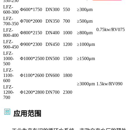
530-250
LFZ-
Φ600*1750
DN300
550
≥300μm
600-300
LFZ-
Φ700*2000
DN350
700
≥500μm
700-350
0.75kw/RV075
LFZ-
Φ800*2150
DN400
1000
≥800μm
800-400
LFZ-
Φ900*2300
DN450
1200
≥1000μm
900-450
LFZ-
1000-
Φ1000*2500
DN500
1500
≥1500μm
500
LFZ-
1100-
Φ1100*2600
DN600
1800
600
≥3000μm
1.5kw/RV090
LFZ-
1200-
Φ1200*2800
DN700
2300
700
应用范围