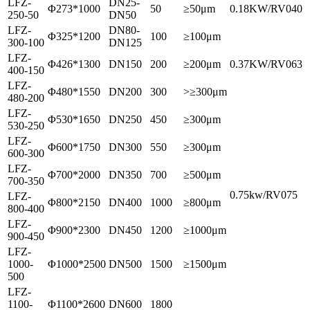
LFZ-
DN25-
Φ273*1000
50
≥50μm
0.18KW/RV040
250-50
DN50
LFZ-
DN80-
Φ325*1200
100
≥100μm
300-100
DN125
LFZ-
Φ426*1300
DN150
200
≥200μm
0.37KW/RV063
400-150
LFZ-
Φ480*1550
DN200
300
>≥300μm
480-200
LFZ-
Φ530*1650
DN250
450
≥300μm
530-250
LFZ-
Φ600*1750
DN300
550
≥300μm
600-300
LFZ-
Φ700*2000
DN350
700
≥500μm
700-350
0.75kw/RV075
LFZ-
Φ800*2150
DN400
1000
≥800μm
800-400
LFZ-
Φ900*2300
DN450
1200
≥1000μm
900-450
LFZ-
1000-
Φ1000*2500
DN500
1500
≥1500μm
500
LFZ-
1100-
Φ1100*2600
DN600
1800