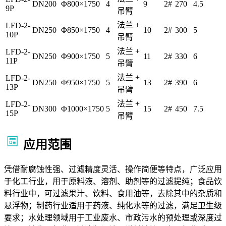
DN200
Φ800×1750
4
9
2#
270
4.5
9P
吊臂
法兰 +
LFD-2-
DN250
Φ850×1750
4
10
2#
300
5
10P
吊臂
法兰 +
LFD-2-
DN250
Φ900×1750
5
11
2#
330
6
11P
吊臂
法兰 +
LFD-2-
DN250
Φ950×1750
5
13
2#
390
6
13P
吊臂
法兰 +
LFD-2-
DN300
Φ1000×1750
5
15
2#
450
7.5
15P
吊臂
应用范围
凭借耐腐蚀性强、过滤精度灵活、操作简便等特点，广泛应用
于化工行业，用于原料液、溶剂、助剂等的过滤提纯；食品饮
料行业中，可过滤果汁、饮料、食用油等，去除其中的杂质和
悬浮物；制药行业适用于药液、纯化水等的过滤，满足卫生级
要求；水处理领域用于工业废水、市政污水的预处理或深度过