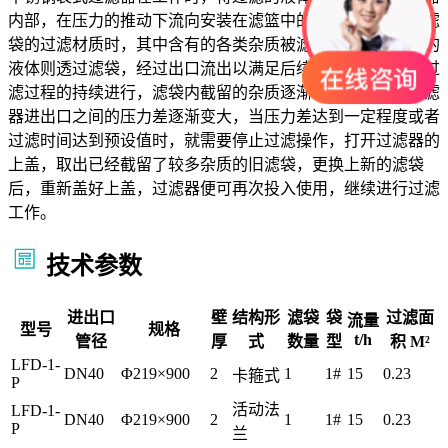
内部，在压力的推动下流向安装在滤篮中的滤袋，液体通过滤
袋的过滤材质时，其中含有的各类杂质被滤袋截留，而洁净的
液体则透过滤袋，经过出口流出以满足后续使用需求，随着过
滤过程的持续进行，滤袋内截留的杂质逐渐增多，会导致过滤
器进出口之间的压力差逐渐变大，当压力差达到一定程度或者
过滤时间达到预设值时，就需要停止过滤操作，打开过滤器的
上盖，取出已经截留了较多杂质的旧滤袋，更换上新的滤袋
后，重新盖好上盖，过滤器便可再次投入使用，继续进行过滤
工作。
技术参数
进出口
壁
结构形
滤袋
袋
过滤面
流量
型号
规格
t/h
管径
厚
式
数量
型
积 M²
LFD-1-
DN40
Φ219×900
2
1
1#
15
0.23
卡箍式
P
活动法
LFD-1-
DN40
Φ219×900
2
1
1#
15
0.23
P
兰