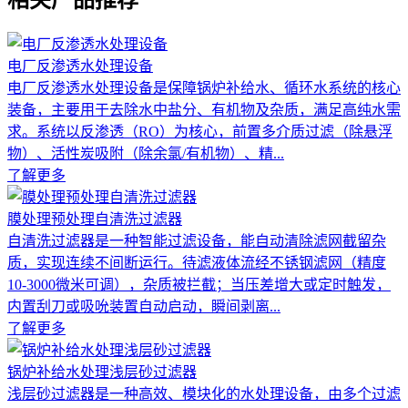
电厂反渗透水处理设备
电厂反渗透水处理设备是保障锅炉补给水、循环水系统的核心
装备，主要用于去除水中盐分、有机物及杂质，满足高纯水需
求。系统以反渗透（RO）为核心，前置多介质过滤（除悬浮
物）、活性炭吸附（除余氯/有机物）、精...
了解更多
膜处理预处理自清洗过滤器
自清洗过滤器是一种智能过滤设备，能自动清除滤网截留杂
质，实现连续不间断运行。待滤液体流经不锈钢滤网（精度
10-3000微米可调），杂质被拦截；当压差增大或定时触发，
内置刮刀或吸吮装置自动启动，瞬间剥离...
了解更多
锅炉补给水处理浅层砂过滤器
浅层砂过滤器是一种高效、模块化的水处理设备，由多个过滤