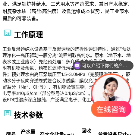
业，满足锅炉补给水、工艺用水等严苛需求，兼具产水稳定、
耐复杂水质（高盐/高浊度）及低运维成本优势，是工业节水
提质的可靠装备。
工作原理
工业反渗透纯水设备基于反渗透膜的选择性透过特性，通过“预处
理净化—高压驱动—膜分离”流程制取高纯水。原水（地下水、地
可以介绍下你们的产品么
表水或工业废水）先经预处理：多介质过滤除悬浮物，活性炭吸
附有机物及余氯，精密过滤降低污染指数（SDI＜5），保护膜元
你们是怎么收费的呢
件；预处理水由高压泵增压至1.5-3.0MPa（克服膜渗透压），驱
动水分子反向穿透卷式复合反渗透膜；膜仅允许水分子通过，截
留盐分（Na⁺、Cl⁻等）、有机物及微生物，形成浓水排出，产水
电导率≤10μS/cm（部分型号达0.1μS/cm）。若需超纯水，可增
设EDI或混床深度提纯，广泛满足电子、化工等行业高纯水需求。
技术参数
回收
产水量
型号
产水含盐量mg/g
参考设备尺寸m