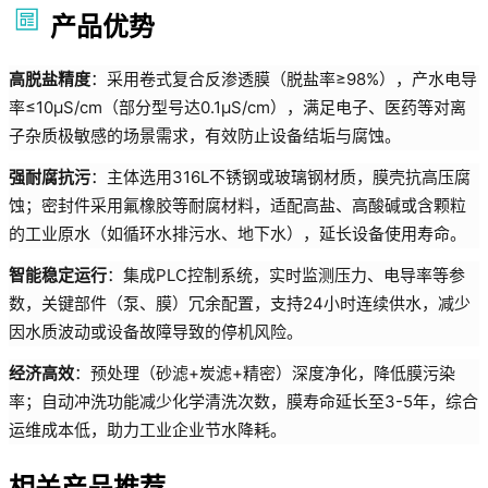
产品优势
高脱盐精度
：采用卷式复合反渗透膜（脱盐率≥98%），产水电导
率≤10μS/cm（部分型号达0.1μS/cm），满足电子、医药等对离
子杂质极敏感的场景需求，有效防止设备结垢与腐蚀。
强耐腐抗污
：主体选用316L不锈钢或玻璃钢材质，膜壳抗高压腐
蚀；密封件采用氟橡胶等耐腐材料，适配高盐、高酸碱或含颗粒
的工业原水（如循环水排污水、地下水），延长设备使用寿命。
智能稳定运行
：集成PLC控制系统，实时监测压力、电导率等参
数，关键部件（泵、膜）冗余配置，支持24小时连续供水，减少
因水质波动或设备故障导致的停机风险。
经济高效
：预处理（砂滤+炭滤+精密）深度净化，降低膜污染
率；自动冲洗功能减少化学清洗次数，膜寿命延长至3-5年，综合
运维成本低，助力工业企业节水降耗。
相关产品推荐