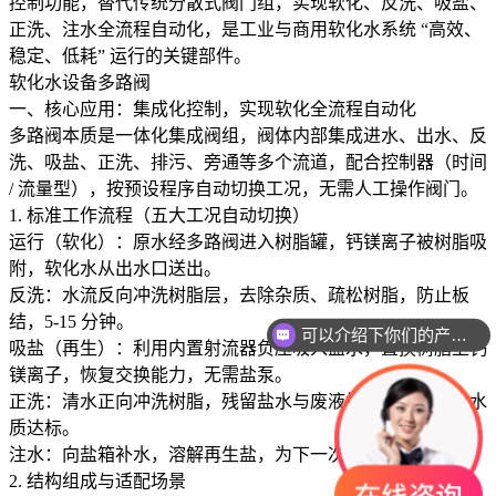
控制功能，替代传统分散式阀门组，实现软化、反洗、吸盐、
正洗、注水全流程自动化，是工业与商用软化水系统 “高效、
稳定、低耗” 运行的关键部件。
软化水设备多路阀
一、核心应用：集成化控制，实现软化全流程自动化
多路阀本质是一体化集成阀组，阀体内部集成进水、出水、反
洗、吸盐、正洗、排污、旁通等多个流道，配合控制器（时间
/ 流量型），按预设程序自动切换工况，无需人工操作阀门。
1. 标准工作流程（五大工况自动切换）
运行（软化）：原水经多路阀进入树脂罐，钙镁离子被树脂吸
附，软化水从出水口送出。
反洗：水流反向冲洗树脂层，去除杂质、疏松树脂，防止板
结，5-15 分钟。
可以介绍下你们的产品么
吸盐（再生）：利用内置射流器负压吸入盐水，置换树脂上钙
镁离子，恢复交换能力，无需盐泵。
正洗：清水正向冲洗树脂，残留盐水与废液排出，确保出水水
质达标。
注水：向盐箱补水，溶解再生盐，为下一次再生准备。
2. 结构组成与适配场景