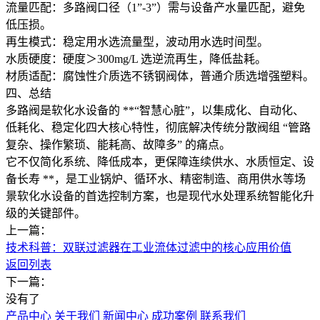
流量匹配：多路阀口径（1”-3”）需与设备产水量匹配，避免
低压损。
再生模式：稳定用水选流量型，波动用水选时间型。
水质硬度：硬度＞300mg/L 选逆流再生，降低盐耗。
材质适配：腐蚀性介质选不锈钢阀体，普通介质选增强塑料。
四、总结
多路阀是软化水设备的 **“智慧心脏”，以集成化、自动化、
低耗化、稳定化四大核心特性，彻底解决传统分散阀组 “管路
复杂、操作繁琐、能耗高、故障多” 的痛点。
它不仅简化系统、降低成本，更保障连续供水、水质恒定、设
备长寿 **，是工业锅炉、循环水、精密制造、商用供水等场
景软化水设备的首选控制方案，也是现代水处理系统智能化升
级的关键部件。
上一篇：
技术科普：双联过滤器在工业流体过滤中的核心应用价值
返回列表
下一篇：
没有了
产品中心
关于我们
新闻中心
成功案例
联系我们