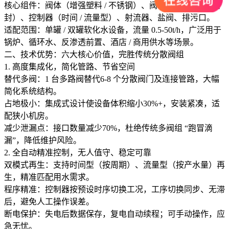
核心组件：阀体（增强塑料 / 不锈钢）、阀芯（活塞 / 陶瓷密
封）、控制器（时间 / 流量型）、射流器、盐阀、排污口。
适配范围：单罐 / 双罐软化水设备，流量 0.5-50t/h，广泛用于
锅炉、循环水、反渗透前置、酒店 / 商用供水等场景。
二、技术优势：六大核心价值，完胜传统分散阀组
1. 高度集成化，简化管路、节省空间
替代多阀：1 台多路阀替代6-8 个分散阀门及连接管路，大幅
简化系统结构。
占地极小：集成式设计使设备体积缩小30%+，安装紧凑，适
配狭小机房。
减少泄漏点：接口数量减少70%，杜绝传统多阀组 “跑冒滴
漏”，降低维护风险。
2. 全自动精准控制，无人值守、稳定可靠
双模式再生：支持时间型（按周期）、流量型（按产水量）再
生，精准匹配用水需求。
程序精准：控制器按预设时序切换工况，工序切换同步、无滞
后，避免人工操作误差。
断电保护：失电后数据保存，复电自动续程；可手动操作，应
急无忧。