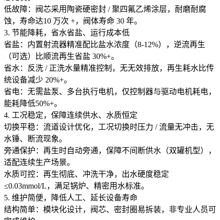
低故障：阀芯采用陶瓷硬密封 / 聚四氟乙烯涂层，耐磨耐腐
蚀，寿命达10 万次 +，阀体寿命 30 年。
3. 节能降耗，省水省盐、运行成本低
省盐：内置射流器精准配比盐水浓度（8-12%），逆流再生
（可选）比顺流再生省盐 30%+。
省水：反洗 / 正洗水量精准控制，无无效排放，再生耗水比传
统设备减少 20%+。
省电：无需盐泵、多台执行电机，仅控制器与驱动电机耗电，
能耗降低50%+。
4. 工况稳定，保障连续供水、水质恒定
切换平稳：流道设计优化，工况切换时压力 / 流量无冲击，无
水锤、断流现象。
旁通保护：再生时自动旁通，保障不间断供水（双罐机型），
适配连续生产场景。
水质可控：再生彻底、冲洗干净，出水硬度稳定
≤0.03mmol/L，满足锅炉、精密用水标准。
5. 维护简便，降低人工、延长设备寿命
结构简单：模块化设计，阀芯、密封圈易拆装，非专业人员可