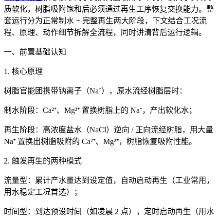
质软化，树脂吸附饱和后必须通过再生工序恢复交换能力。整
套运行分为正常制水 + 完整再生两大阶段，下文结合工况流
程、原理、动作细节拆解全流程，同时讲清背后运行逻辑。
一、前置基础认知
1. 核心原理
树脂官能团携带钠离子（Na⁺），原水流经树脂层时：
制水阶段：Ca²⁺、Mg²⁺ 置换树脂上的 Na⁺，产出软化水；
再生阶段：高浓度盐水（NaCl）逆向 / 正向流经树脂，用大量
Na⁺ 置换出树脂吸附的 Ca²⁺、Mg²⁺，树脂恢复吸附性能。
2. 触发再生的两种模式
流量型：累计产水量达到设定值，自动启动再生（工业常用，
用水稳定工况首选）；
时间型：到达预设时间（如凌晨 2 点），定时启动再生（用水