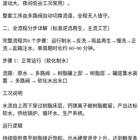
波动大、夜间低谷工况常用）。
整套工序由多路阀自动切换流道，全程无人值守。
二、全流程分步详解（标准逆流再生，主流工艺）
完整流程共6 个步骤：运行制水→反洗→吸盐再生→慢洗→正
洗→盐箱注水，单周期时长约 60~90 分钟。
步骤 1：正常运行（软化制水）
流路：原水 → 多路阀 → 树脂罐上部 → 树脂层 → 罐底集水装
置 → 多路阀 → 软化水出水口
工况说明
水流自上而下穿过树脂床层，钙镁离子被树脂截留，产出达标
软水，供给锅炉、循环水、生产系统。
运行逻辑
持续吸附直至树脂接近饱和，出水硬度逐步上升，达到触发条