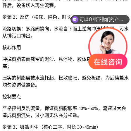
件后，设备切入再生流程。
步骤 2：反洗（松床、除杂，时长 5~15min）
可以介绍下你们的产品么
流路切换：多路阀换向，水流自下而上逆向冲洗树脂层，污水
从排污口排出。
核心作用
冲掉树脂表面截留的泥沙、悬浮物、胶体杂质，防止滤层堵
塞；
压实的树脂层被水流托起、松散膨胀，避免板结，为后续盐水
均匀渗透做准备。
控制要点
严格控制反洗流量，保证树脂膨胀率 40%~60%，流速过大会
造成树脂流失，过小则无法充分松动。
步骤 3：吸盐再生（核心工序，时长 30~45min）