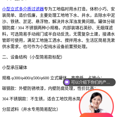
小型立式多介质过滤器
专为工地临时用水打造，体积小巧、安
装简单、造价低廉，主要处理工地地下水、井水，去除水中泥
沙、铁锈、淤泥、悬浮物，解决井水浑浊发黄问题。罐体分碳
钢防腐 / 304 不锈钢两种小规格，内部装填石英砂、无烟煤滤
料，可选简易手动阀门或半自动反洗，无需复杂土建，接通水
管即可使用，满足工地施工洒水、搅拌用水、生活区简易洗漱
供水需求，也可作为小型纯水设备前置预处理。
二、设备结构（小型简易款标配）
小型承压罐体
规格 φ300/φ400/φ500/φ600 立式罐体，高度低、占地小；
可以介绍下你们的产品么
碳钢款：外壁防锈喷漆，内壁防腐处理，性价比高；
304 不锈钢款：不生锈，适合工地饮用水简易净化。
分层滤料（井水专用简易配比）