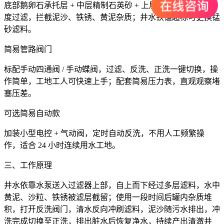
底部鹅卵石承托层 + 中层精制石英砂 + 上层无烟煤，双层梯
度过滤，拦截泥沙、铁锈、黄泥杂质；井水铁锰超标可更换锰
砂滤料。
简易管路阀门
标配手动四通阀 / 手动蝶阀，过滤、反洗、正洗一键切换，操
作简单，工地工人可快速上手；配套简易压力表，直观观察堵
塞压差。
可选简易自动款
加装小型电控 + 气动阀，定时自动反洗，不用人工频繁操
作，适合 24 小时连续用水工地。
三、工作原理
井水依靠水泵送入过滤器上部，自上而下经过多层滤料，水中
黄泥、沙粒、铁锈被滤层截留；使用一段时间后罐内杂质堆
积，打开反洗阀门，清水反向冲刷滤料，泥沙随污水排出，冲
洗完成切换至正洗，排出脏水后恢复净水，持续产出清澈井