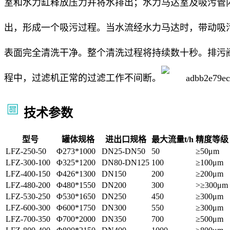
室和水力缸释放压力并将水排出；水力马达室及吸污管
出，形成一个吸污过程。当水流经水力马达时，带动吸
表面完全清洗干净。整个清洗过程将持续数十秒。排污
程中，过滤机正常的过滤工作不间断。
技术参数
型号
罐体规格
进出口规格
最大流量t/h
精度等级
LFZ-250-50
Φ273*1000
DN25-DN50
50
≥50μm
LFZ-300-100
Φ325*1200
DN80-DN125
100
≥100μm
LFZ-400-150
Φ426*1300
DN150
200
≥200μm
LFZ-480-200
Φ480*1550
DN200
300
>≥300μm
LFZ-530-250
Φ530*1650
DN250
450
≥300μm
LFZ-600-300
Φ600*1750
DN300
550
≥300μm
LFZ-700-350
Φ700*2000
DN350
700
≥500μm