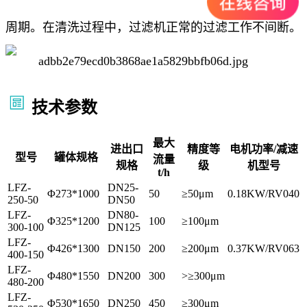
周期。在清洗过程中，过滤机正常的过滤工作不间断。
技术参数
最大
进出口
精度等
电机功率/减速
型号
罐体规格
流量
规格
级
机型号
t/h
LFZ-
DN25-
Φ273*1000
50
≥50μm
0.18KW/RV040
250-50
DN50
LFZ-
DN80-
Φ325*1200
100
≥100μm
300-100
DN125
LFZ-
Φ426*1300
DN150
200
≥200μm
0.37KW/RV063
400-150
LFZ-
Φ480*1550
DN200
300
>≥300μm
480-200
LFZ-
Φ530*1650
DN250
450
≥300μm