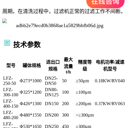
周期。在清洗过程中，过滤机正常的过滤工作不间断。
技术参数
最大
进出口
精度等
电机功率/减速
型号
罐体规格
流量
规格
级
机型号
t/h
LFZ-
DN25-
Φ273*1000
50
≥50μm
0.18KW/RV040
250-50
DN50
LFZ-
DN80-
Φ325*1200
100
≥100μm
300-100
DN125
LFZ-
Φ426*1300
DN150
200
≥200μm
0.37KW/RV063
400-150
LFZ-
Φ480*1550
DN200
300
>≥300μm
480-200
LFZ-
Φ530*1650
DN250
450
≥300μm