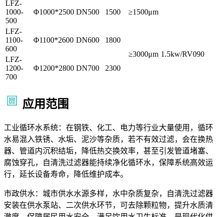
LFZ-
1000-
Φ1000*2500
DN500
1500
≥1500μm
500
LFZ-
1100-
Φ1100*2600
DN600
1800
600
≥3000μm
1.5kw/RV090
LFZ-
1200-
Φ1200*2800
DN700
2300
700
应用范围
工业循环水系统：在钢铁、化工、电力等行业大量使用，循环
水易混入铁锈、水垢、泥沙等杂质，若不有效过滤，会在换热
器、管道内沉积结垢，降低热交换效率，甚至引发管道堵塞、
腐蚀穿孔，自清洗过滤器能持续净化循环水，保障系统高效运
行，延长设备寿命，降低维护成本。
市政供水：城市供水水源多样，水中杂质复杂，自清洗过滤器
安装在供水泵站、二次供水环节，可去除颗粒物，提升水质清
澈度，保障居民用水安全，满足饮用水卫生标准，是现代化供