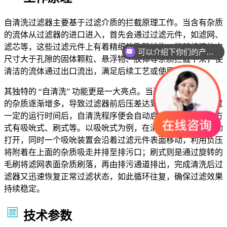
自清洗过滤器主要基于过滤介质的拦截原理工作。当含有杂质
的流体从过滤器的进口进入，首先会通过过滤元件，如滤网、
滤芯等，这些过滤元件上有着精细的孔隙结构，能够将流体中
可以介绍下你们的产品么
尺寸大于孔隙的固体颗粒、悬浮物、胶体等杂质拦截下来，使
清洁的流体通过出口流出，满足后续工艺或使用需求。
其独特的 “自清洗” 功能更是一大亮点。当过滤元件表面截留
的杂质逐渐增多，导致过滤器前后压差达到设定值，或者经过
一定的运行时间后，自清洗程序便会自动启动。常见的清洗方
式有吸吮式、刷式等。以吸吮式为例，在清洗时，排污阀自动
打开，同时一个吸吮装置会沿着过滤元件表面移动，利用负压
将附着在上面的杂质吸走并排至排污口；刷式则是通过旋转的
毛刷将滤网表面杂质刷落，再由排污通道排出，完成清洗后过
滤器又迅速恢复正常过滤状态，如此循环往复，确保过滤效果
持续稳定。
技术参数