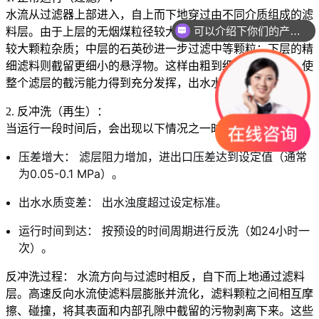
水流从过滤器上部进入，自上而下地穿过由不同介质组成的滤
可以介绍下你们的产品么
料层。由于上层的无烟煤粒径较大，孔隙也大，先截留水中的
较大颗粒杂质；中层的石英砂进一步过滤中等颗粒；下层的精
细滤料则截留更细小的悬浮物。这样由粗到细的过滤方式，使
整个滤层的截污能力得到充分发挥，出水水质更好。
2. 反冲洗（再生）：
当运行一段时间后，会出现以下情况之一时，需进行反冲洗：
压差增大： 滤层阻力增加，进出口压差达到设定值（通常
为0.05-0.1 MPa）。
出水水质变差： 出水浊度超过设定标准。
运行时间到达： 按预设的时间周期进行反洗（如24小时一
次）。
反冲洗过程： 水流方向与过滤时相反，自下而上地通过滤料
层。高速反向水流使滤料层膨胀并流化，滤料颗粒之间相互摩
擦、碰撞，将其表面和内部孔隙中截留的污物剥离下来。这些