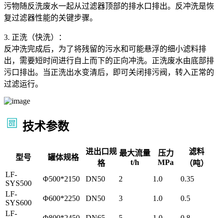
污物随反洗废水一起从过滤器顶部的排水口排出。反冲洗是恢
复过滤器性能的关键步骤。
3. 正洗（快洗）：
反冲洗完成后，为了将残留的污水和可能悬浮的细小滤料排
出，需要短时间进行自上而下的正向冲洗。正洗废水由底部排
污口排出。当正洗出水变清后，即可关闭排污阀，转入正常的
过滤运行。
技术参数
进出口规
滤料
最大流量
压力
型号
罐体规格
t/h
MPa
格
（吨）
LF-
Φ500*2150
DN50
2
1.0
0.35
SYS500
LF-
Φ600*2250
DN50
3
1.0
0.5
SYS600
LF-
Φ800*2450
DN65
5
1.0
0.8