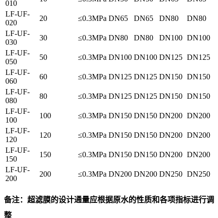
010
LF-UF-
20
≤0.3MPa
DN65
DN65
DN80
DN80
020
LF-UF-
30
≤0.3MPa
DN80
DN80
DN100
DN100
030
LF-UF-
50
≤0.3MPa
DN100
DN100
DN125
DN125
050
LF-UF-
60
≤0.3MPa
DN125
DN125
DN150
DN150
060
LF-UF-
80
≤0.3MPa
DN125
DN125
DN150
DN150
080
LF-UF-
100
≤0.3MPa
DN150
DN150
DN200
DN200
100
LF-UF-
120
≤0.3MPa
DN150
DN150
DN200
DN200
120
LF-UF-
150
≤0.3MPa
DN150
DN150
DN200
DN200
150
LF-UF-
200
≤0.3MPa
DN200
DN200
DN250
DN250
200
备注：超滤膜的设计通量应根据原水的性质和各项指标进行调
整