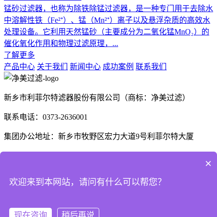
锰砂过滤器，也称为除铁除锰过滤器，是一种专门用于去除水
中溶解性铁（Fe²⁺）、锰（Mn²⁺）离子以及悬浮杂质的高效水
处理设备。它利用天然锰砂（主要成分为二氧化锰MnO₂）的
催化氧化作用和物理过滤原理，...
了解更多
产品中心
关于我们
新闻中心
成功案例
联系我们
新乡市利菲尔特滤器股份有限公司（商标：净美过滤）
联系电话：0373-2636001
集团办公地址：新乡市牧野区宏力大道9号利菲尔特大厦
生产厂区：河南省新乡市高新技术产业开发区航空航天制造产
×
业园B1座、E3座
欢迎来到本网站，请问有什么可以帮您？
河南省商丘市梁园区晨风大道1号
现在咨询
稍后再说