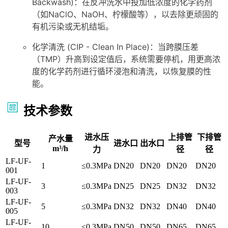
Backwash)：在反冲洗水中投加低浓度的化学药剂
（如NaClO、NaOH、柠檬酸等），以去除更顽固的
有机污染或无机结垢。
化学清洗 (CIP - Clean In Place)：当跨膜压差
（TMP）升高到设定值后，系统需要停机，用更高浓
度的化学药剂进行循环浸泡和清洗，以恢复膜的性
能。
技术参数
进水压
上排管
下排管
产水量
型号
进水口
出水口
m³/h
力
径
径
LF-UF-
1
≤0.3MPa
DN20
DN20
DN20
DN20
001
LF-UF-
3
≤0.3MPa
DN25
DN25
DN32
DN32
003
LF-UF-
5
≤0.3MPa
DN32
DN32
DN40
DN40
005
LF-UF-
10
≤0.3MPa
DN50
DN50
DN65
DN65