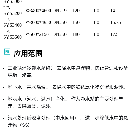
SYS3000
LF-
Φ3400*4600
DN219
120
1.0
14
SYS3200
LF-
Φ3600*4650
DN250
150
1.0
15.75
SYS3400
LF-
Φ500*2150
DN250
180
1.0
17.5
SYS3600
应用范围
工业循环冷却水系统： 去除水中悬浮物，防止管道和设备
结垢、堵塞。
地下水、井水除浊： 去除水中的铁锰氧化物沉淀和泥沙。
地表水（河水、湖水）净化： 作为净水站的主要处理单
元，去除藻类、泥沙。
污水处理后深度处理（中水回用）： 进一步降低水中的悬
浮物（SS）。