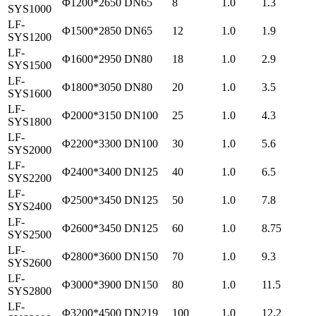
Φ1200*2650
DN65
8
1.0
1.3
SYS1000
LF-
Φ1500*2850
DN65
12
1.0
1.9
SYS1200
LF-
Φ1600*2950
DN80
18
1.0
2.9
SYS1500
LF-
Φ1800*3050
DN80
20
1.0
3.5
SYS1600
LF-
Φ2000*3150
DN100
25
1.0
4.3
SYS1800
LF-
Φ2200*3300
DN100
30
1.0
5.6
SYS2000
LF-
Φ2400*3400
DN125
40
1.0
6.5
SYS2200
LF-
Φ2500*3450
DN125
50
1.0
7.8
SYS2400
LF-
Φ2600*3450
DN125
60
1.0
8.75
SYS2500
LF-
Φ2800*3600
DN150
70
1.0
9.3
SYS2600
LF-
Φ3000*3900
DN150
80
1.0
11.5
SYS2800
LF-
Φ3200*4500
DN219
100
1.0
12.2