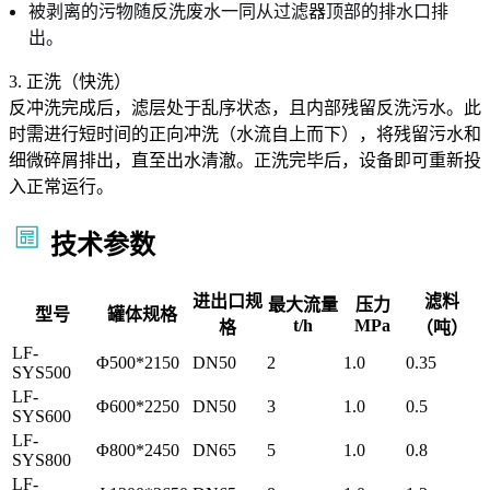
被剥离的污物随反洗废水一同从过滤器顶部的排水口排
出。
3. 正洗（快洗）
反冲洗完成后，滤层处于乱序状态，且内部残留反洗污水。此
时需进行短时间的正向冲洗（水流自上而下），将残留污水和
细微碎屑排出，直至出水清澈。正洗完毕后，设备即可重新投
入正常运行。
技术参数
进出口规
滤料
最大流量
压力
型号
罐体规格
t/h
MPa
格
（吨）
LF-
Φ500*2150
DN50
2
1.0
0.35
SYS500
LF-
Φ600*2250
DN50
3
1.0
0.5
SYS600
LF-
Φ800*2450
DN65
5
1.0
0.8
SYS800
LF-