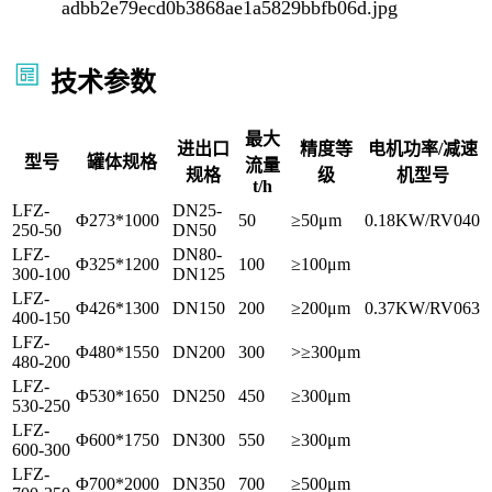
技术参数
最大
进出口
精度等
电机功率/减速
型号
罐体规格
流量
规格
级
机型号
t/h
LFZ-
DN25-
Φ273*1000
50
≥50μm
0.18KW/RV040
250-50
DN50
LFZ-
DN80-
Φ325*1200
100
≥100μm
300-100
DN125
LFZ-
Φ426*1300
DN150
200
≥200μm
0.37KW/RV063
400-150
LFZ-
Φ480*1550
DN200
300
>≥300μm
480-200
LFZ-
Φ530*1650
DN250
450
≥300μm
530-250
LFZ-
Φ600*1750
DN300
550
≥300μm
600-300
LFZ-
Φ700*2000
DN350
700
≥500μm