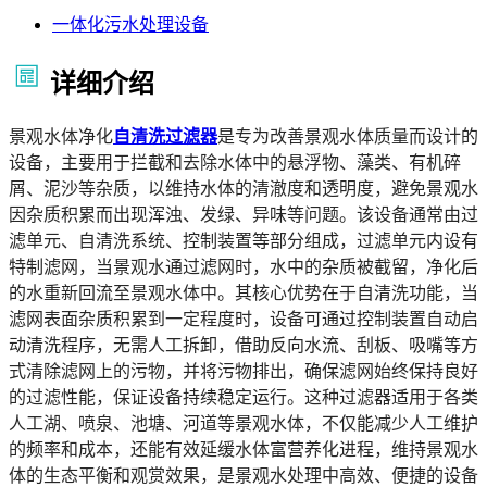
一体化污水处理设备
详细介绍
景观水体净化
自清洗过滤器
是专为改善景观水体质量而设计的
设备，主要用于拦截和去除水体中的悬浮物、藻类、有机碎
屑、泥沙等杂质，以维持水体的清澈度和透明度，避免景观水
因杂质积累而出现浑浊、发绿、异味等问题。该设备通常由过
滤单元、自清洗系统、控制装置等部分组成，过滤单元内设有
特制滤网，当景观水通过滤网时，水中的杂质被截留，净化后
的水重新回流至景观水体中。其核心优势在于自清洗功能，当
滤网表面杂质积累到一定程度时，设备可通过控制装置自动启
动清洗程序，无需人工拆卸，借助反向水流、刮板、吸嘴等方
式清除滤网上的污物，并将污物排出，确保滤网始终保持良好
的过滤性能，保证设备持续稳定运行。这种过滤器适用于各类
人工湖、喷泉、池塘、河道等景观水体，不仅能减少人工维护
的频率和成本，还能有效延缓水体富营养化进程，维持景观水
体的生态平衡和观赏效果，是景观水处理中高效、便捷的设备